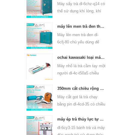
trà ô long và các loại khác.
Máy sấy trà dl-6chz-q14 có
thể sử dụng khí lỏng, khí
tự nhiên và điện, có thể
làm khô tất cả các loại trà,
máy lên men trà đen thông minh 6cfj-80
như trà xanh, trà đen, trà ô
Máy lên men trà đen dl-
long, v.v.
6cfj-80 chủ yếu dùng để
chế biến trà đen, để trà đen
lên men tốt hơn.
ochai kawasaki loại máy cầm tay hái lá trà một người đàn ông 4c-t50a5
Máy nhổ lá trà cầm tay một
người dl-4c-t50a5 chiều
rộng cắt là 450mm,
500mm, 600mm, sử dụng
350mm cắt chiều rộng chạy bằng pin máy trà lá trà tuốt 4cd-35
động cơ xăng huasheng
Máy cắt gọt lá trà chạy
1e34f.
bằng pin dl-4cd-35 có chiều
rộng cắt là 350mm, sử
dụng pin lithium ba lô hoặc
máy ép trà thủy lực tự động máy ép trà trà 6cy3-15
pin axit chì.
dl-6cy3-15 bánh trà và máy
đúc gạch trà sử dụng thủy