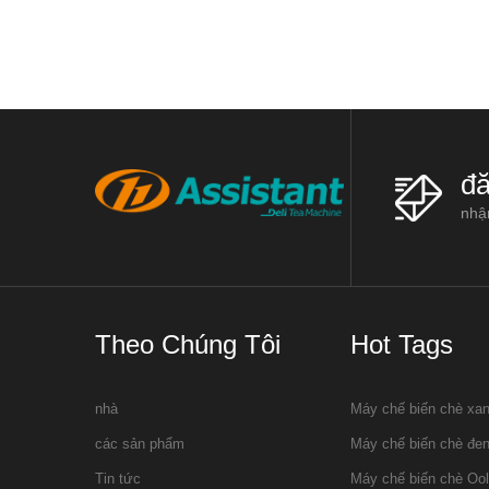
trà. 1. Wither rack: Trà héo giá thườ
miền Nam
đă
nhận
Theo Chúng Tôi
Hot Tags
nhà
Máy chế biến chè xa
các sản phẩm
Máy chế biến chè đe
Tin tức
Máy chế biến chè Oo