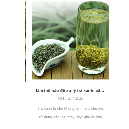
Trà cà
điều n
vào chấ
vị.
làm thế nào để xử lý trà xanh, cần máy và cách sử dụng?
Khi nào là thời điểm tốt nhất để hái trà? Làm thế nào để sử dụng máy nhổ lá trà?
Oct / 27 / 2018
Trà xanh là chè không lên men, chủ yếu
để hái trà?
sử dụng các loại máy này: giá đỡ khô,
 đủ dinh
máy hấp chè, máy cán chè và máy sấy
Trung Quốc,