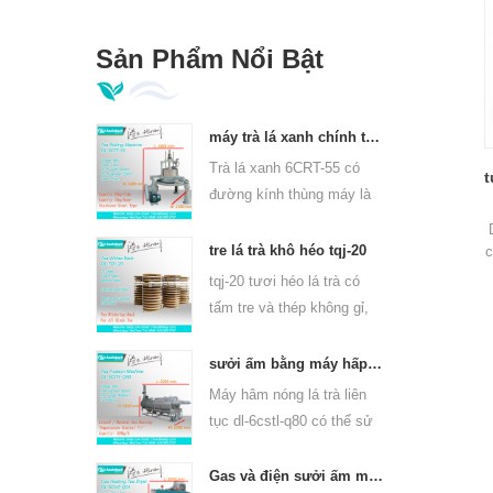
Sản Phẩm Nổi Bật
máy trà lá xanh chính thống 6crt-55
Trà lá xanh 6CRT-55 có
t
đường kính thùng máy là
550mm, cao 400mm, năng
suất là 75kg / giờ
tre lá trà khô héo tqj-20
c
tqj-20 tươi héo lá trà có
tấm tre và thép không gỉ,
có thể sử dụng cho tất cả
các loại trà.
sưởi ấm bằng máy hấp lá trà liên tục cho các loại trà 6cstl-q80
Máy hâm nóng lá trà liên
tục dl-6cstl-q80 có thể sử
dụng cho nhiều loại trà,
chẳng hạn như trà xanh,
Gas và điện sưởi ấm máy sấy lá trà xanh 6chz-q14