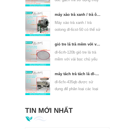
lực, có thể ép bánh trà
puer và bánh trà và gạch
máy xào trà xanh / trà ô long thiết bị panner 6cst-50
trà khác.
Máy xào trà xanh / trà
oolong dl-6cst-50 có thể sử
dụng 220v và 380v, đường
kính trong 50 cm, nhiệt độ
giỏ tre lá trà mềm với vải che cho 6crh-120b
cao nhất có thể là 350oC,
dl-6crh-120b giỏ tre lá trà
nó có thể chế biến 25kg trà
mềm với vải bọc chủ yếu
mỗi giờ.
được sử dụng để & nbsp;
bảo quản trà tạm thời, &
máy tách trà tách lá dl-6cfx-435qb
nbsp; dễ dàng chuyển trà
dl-6cfx-435qb được sử
giữa mỗi quy trình chế
dụng để phân loại các loại
biến.
trà khác nhau, sàng lọc trà
dải, trà vỡ và bột trà có
TIN MỚI NHẤT
thông số kỹ thuật khác
nhau