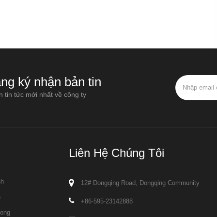
ng ký nhận bản tin
 tin tức mới nhất về công ty
Liên Hệ Chúng Tôi
nh
12# Dongqing Road, Dongqing Community
n
+86-595-23142888
long