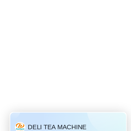
bí mật Nga - nguồn gốc của trà ivan
biến và
là một
ó lịch