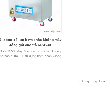
úi đóng gói trà bơm chân không máy
đóng gói cho trà 6cbz-30
DL-6CBZ-30Máy đóng gói bơm chân không
ho bao bì trà Túi sử dụng bơm chân không
kép, tốc độ chân không và hiệu quả cao.
[ Tổng cộng
1
các tr