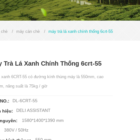
 chè
/
máy cán chè
/
máy trà lá xanh chính thống 6crt-55
 Trà Lá Xanh Chính Thống 6crt-55
á xanh 6CRT-55 có đường kính thùng máy là 550mm, cao
, năng suất là 75kg / giờ
DL-6CRT-55
NO.:
DELI ASSISTANT
 hiệu:
1580*1400*1390 mm
nguyên:
380V / 50Hz
550 mm