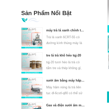
Sản Phẩm Nổi Bật
máy trà lá xanh chính thống 6crt-55
Trà lá xanh 6CRT-55 có
đường kính thùng máy là
550mm, cao 400mm, năng
suất là 75kg / giờ
tre lá trà khô héo tqj-20
tqj-20 tươi héo lá trà có
tấm tre và thép không gỉ,
có thể sử dụng cho tất cả
các loại trà.
sưởi ấm bằng máy hấp lá trà liên tục cho các loại trà 6cstl-q80
Máy hâm nóng lá trà liên
tục dl-6cstl-q80 có thể sử
dụng cho nhiều loại trà,
chẳng hạn như trà xanh,
Gas và điện sưởi ấm máy sấy lá trà xanh 6chz-q14