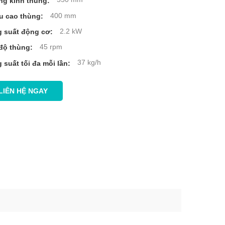
g kính thùng:
400 mm
u cao thùng:
2.2 kW
 suất động cơ:
45 rpm
độ thùng:
37 kg/h
 suất tối đa mỗi lần:
LIÊN HỆ NGAY