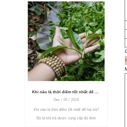
Trà cà
điều 
C
vào ch
vị
M
làm thế nào để xử lý trà xanh, cần máy và cách sử dụng?
Khi nào là thời điểm tốt nhất để hái trà? Làm thế nào để sử dụng máy nhổ lá trà?
Oct / 27 / 2018
Trà xanh là chè không lên men, chủ yếu
để hái trà?
sử dụng các loại máy này: giá đỡ khô,
p đủ dinh
máy hấp chè, máy cán chè và máy sấy
Trung Quốc,