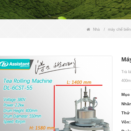
Nhà
/
máy chế biến
Máy
Trà l
400mm
Mục 
Nhãn
Thứ 
Vôn: