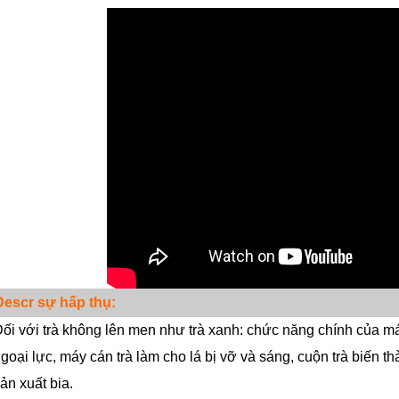
Descr
sự hấp thụ:
ối với trà không lên men như trà xanh: chức năng chính của má
goại lực, máy cán trà làm cho lá bị vỡ và sáng, cuộn trà biến th
ản xuất bia.