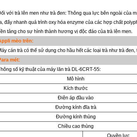
ối với trà lên men như trà đen: Thông qua lực bên ngoài của máy
a, đẩy nhanh quá trình oxy hóa enzyme của các hợp chất polyphe
ền tảng cho sự hình thành hương vị độc đáo của trà lên men.
Appli
mèo
trên:
áy cán trà có thể sử dụng cho hầu hết các loại trà như trà đen, t
Para
mét:
hông số kỹ thuật của máy lăn trà DL-6CRT-55:
Mô hình
Kích thước
Điện áp đầu vào
Đường kính đĩa trà
Đường kính thùng
Chiều cao thùng
Quyền lực