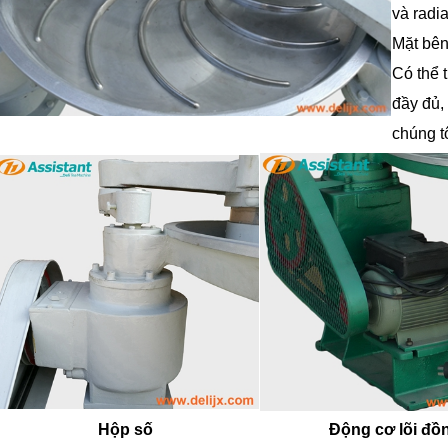
và radi
Mặt bên 
Có thể t
đầy đủ, 
chúng tô
Hộp số
Động cơ lõi đồ