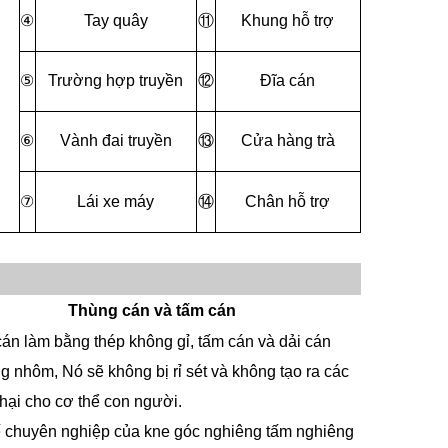
④
Tay quây
⑪
Khung hỗ trợ
⑤
Trường hợp truyền
⑫
Đĩa cán
⑥
Vành đai truyền
⑬
Cửa hàng trà
⑦
Lái xe máy
⑭
Chân hỗ trợ
Thùng cán và tấm cán
án làm bằng thép không gỉ, tấm cán và dải cán
g nhôm, Nó sẽ không bị rỉ sét và không tạo ra các
 hại cho cơ thể con người.
ế chuyên nghiệp của kne
góc nghiêng tấm nghiêng