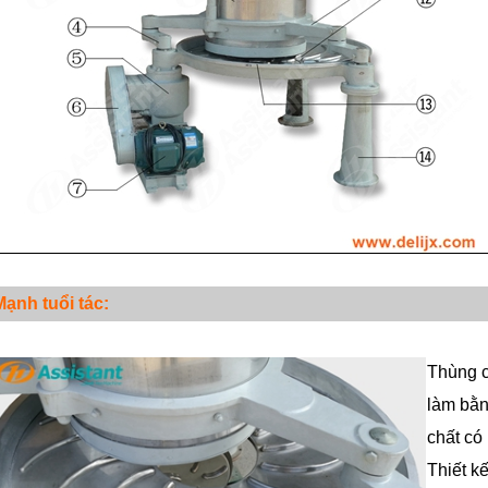
Mạnh
tuổi tác:
Thùng c
làm bằn
chất có
Thiết k