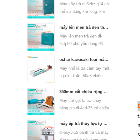
trà ô long và các loại khác.
Máy sấy trà dl-6chz-q14 có
thể sử dụng khí lỏng, khí
tự nhiên và điện, có thể
làm khô tất cả các loại trà,
máy lên men trà đen thông minh 6cfj-80
như trà xanh, trà đen, trà ô
Máy lên men trà đen dl-
long, v.v.
6cfj-80 chủ yếu dùng để
chế biến trà đen, để trà đen
lên men tốt hơn.
ochai kawasaki loại máy cầm tay hái lá trà một người đàn ông 4c-t50a5
Máy nhổ lá trà cầm tay một
người dl-4c-t50a5 chiều
rộng cắt là 450mm,
500mm, 600mm, sử dụng
350mm cắt chiều rộng chạy bằng pin máy trà lá trà tuốt 4cd-35
động cơ xăng huasheng
Máy cắt gọt lá trà chạy
1e34f.
bằng pin dl-4cd-35 có chiều
rộng cắt là 350mm, sử
Đ
dụng pin lithium ba lô hoặc
máy ép trà thủy lực tự động máy ép trà trà 6cy3-15
n
pin axit chì.
dl-6cy3-15 bánh trà và máy
s
đúc gạch trà sử dụng thủy