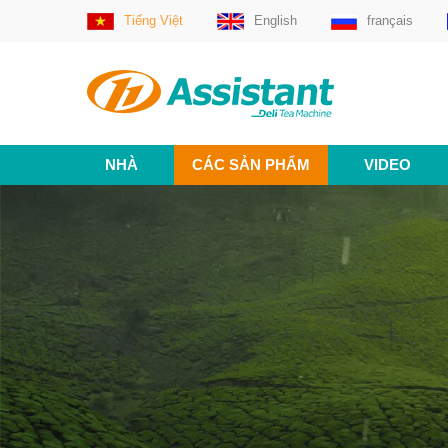
Tiếng Việt
English
français
NHÀ
CÁC SẢN PHẨM
VIDEO