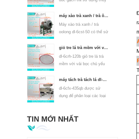
lực, có thể ép bánh trà
Đ
puer và bánh trà và gạch
máy xào trà xanh / trà ô long thiết bị panner 6cst-50
r
trà khác.
Máy xào trà xanh / trà
n
oolong dl-6cst-50 có thể sử
dụng 220v và 380v, đường
kính trong 50 cm, nhiệt độ
giỏ tre lá trà mềm với vải che cho 6crh-120b
M
cao nhất có thể là 350oC,
dl-6crh-120b giỏ tre lá trà
nó có thể chế biến 25kg trà
mềm với vải bọc chủ yếu
mỗi giờ.
T
được sử dụng để & nbsp;
bảo quản trà tạm thời, &
máy tách trà tách lá dl-6cfx-435qb
nbsp; dễ dàng chuyển trà
dl-6cfx-435qb được sử
giữa mỗi quy trình chế
dụng để phân loại các loại
biến.
trà khác nhau, sàng lọc trà
dải, trà vỡ và bột trà có
TIN MỚI NHẤT
thông số kỹ thuật khác
nhau