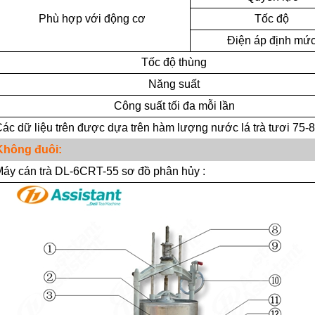
Phù hợp với động cơ
Tốc độ
Điện áp định mứ
kiến thức trà cây cổ thụ
Tốc độ thùng
Apr / 22 / 2019
Oct / 28 / 2019
Năng suất
ng cũ, càng đắt, càng đắt, nhưng
Trà Ivan Ivan là loại trà hoa phổ 
Công suất tối đa mỗi lần
này không tuyệt đối. Nó phụ thuộc
phổ biến nhất ở Nga. "Trà Ivan" 
ác dữ liệu trên được dựa trên hàm lượng nước lá trà tươi 75-
ất lượng của trà, đó là cách nó có
thức uống truyền thống của Nga c
Không
đuôi:
. Nếu chất lượng của cây khôn
sử của hơn một ngàn
áy cán trà DL-6CRT-55
sơ đồ phân hủy
: