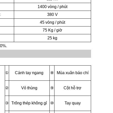
1400 vòng / phút
c
380 V
bí mật Nga - nguồn gốc của trà ivan
45 vòng / phút
75 Kg / giờ
biến và
25 kg
là một
80%.
ó lịch
①
Cánh tay ngang
⑧
Mùa xuân báo chí
②
Vỏ thùng
⑨
Cột hỗ trợ
③
Trống thép không gỉ
⑩
Tay quay