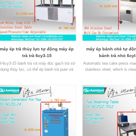
máy ép trà thủy lực tự động máy ép
máy ép bánh chè tự độ
trà trà 6cy3-15
bánh trà nhỏ 6cyl
dl-6cy3-15 bánh trà và máy đúc gạch trà sử
Automatic tea cake press ma
dụng thủy lực, có thể ép bánh trà puer và
stainless steel, which is clea
bánh trà và gạch trà khác.
rust. With steam generator, sm
PLC control panel, all oper
glance.