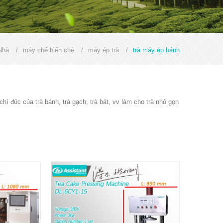
Nhà
/
máy chế biến chè
/
máy ép trà
/
trà máy ép bánh
í đúc của trà bánh, trà gạch, trà bát, vv làm cho trà nhỏ gọn