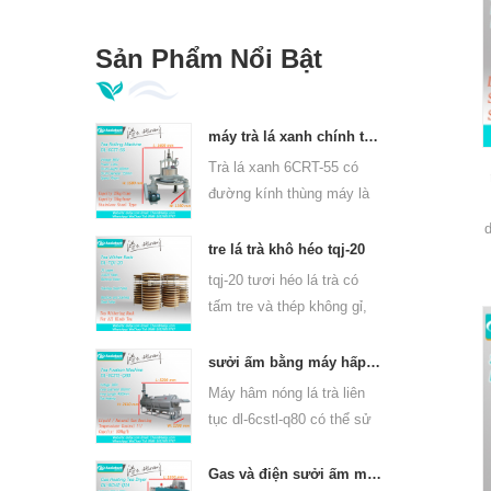
Sản Phẩm Nổi Bật
máy trà lá xanh chính thống 6crt-55
Trà lá xanh 6CRT-55 có
đường kính thùng máy là
550mm, cao 400mm, năng
suất là 75kg / giờ
tre lá trà khô héo tqj-20
tqj-20 tươi héo lá trà có
tấm tre và thép không gỉ,
có thể sử dụng cho tất cả
các loại trà.
sưởi ấm bằng máy hấp lá trà liên tục cho các loại trà 6cstl-q80
Máy hâm nóng lá trà liên
tục dl-6cstl-q80 có thể sử
dụng cho nhiều loại trà,
chẳng hạn như trà xanh,
Gas và điện sưởi ấm máy sấy lá trà xanh 6chz-q14