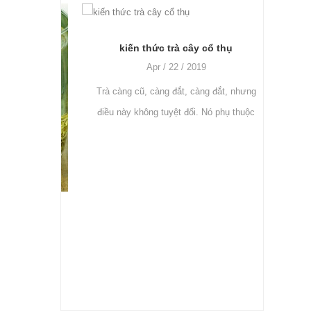
kiến thức trà cây cổ thụ
Apr / 22 / 2019
Trà càng cũ, càng đắt, càng đắt, nhưng
Trà Iv
điều này không tuyệt đối. Nó phụ thuộc
phổ bi
vào chất lượng của trà, đó là cách nó có
thức u
vị. Nếu chất lượng của cây khôn
làm thế nào để xử lý trà xanh, cần máy và cách sử dụng?
n, chủ yếu
iá đỡ khô,
à máy sấy