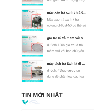
lực, có thể ép bánh trà
puer và bánh trà và gạch
máy xào trà xanh / trà ô long thiết bị panner 6cst-50
trà khác.
Máy xào trà xanh / trà
oolong dl-6cst-50 có thể sử
dụng 220v và 380v, đường
kính trong 50 cm, nhiệt độ
giỏ tre lá trà mềm với vải che cho 6crh-120b
cao nhất có thể là 350oC,
dl-6crh-120b giỏ tre lá trà
nó có thể chế biến 25kg trà
mềm với vải bọc chủ yếu
mỗi giờ.
được sử dụng để & nbsp;
bảo quản trà tạm thời, &
máy tách trà tách lá dl-6cfx-435qb
nbsp; dễ dàng chuyển trà
dl-6cfx-435qb được sử
giữa mỗi quy trình chế
dụng để phân loại các loại
biến.
trà khác nhau, sàng lọc trà
dải, trà vỡ và bột trà có
TIN MỚI NHẤT
thông số kỹ thuật khác
nhau