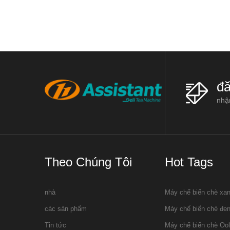
 giá thườ
đă
nhận
Theo Chúng Tôi
Hot Tags
nhà
Máy chế biến chè xa
các sản phẩm
Máy chế biến chè đe
Tin tức
Máy chế biến chè Oo