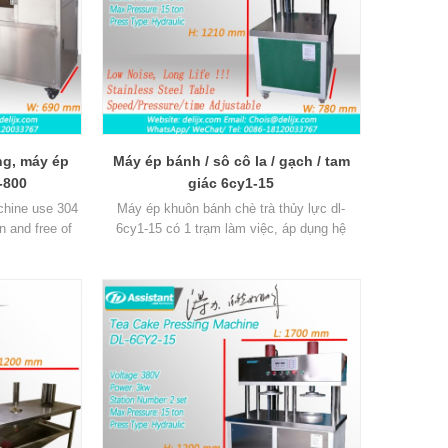
ng, máy ép
Máy ép bánh / sô cô la / gạch / tam
-800
giác 6cy1-15
chine use 304
Máy ép khuôn bánh chè trà thủy lực dl-
n and free of
6cy1-15 có 1 trạm làm việc, áp dụng hệ
all floor are.
thống điều khiển thủy lực tự động, giúp cải
ations at a
thiện đáng kể hiệu quả sản xuất gạch bánh
chè.