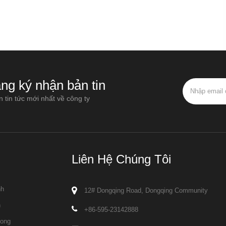
ng ký nhận bản tin
 tin tức mới nhất về công ty
Liên Hệ Chúng Tôi
nh
12# Dongqing Road, Dongqing Community
n
+86-595-23142888
long