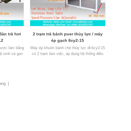
àn trà hơi
2 trạm trà bánh puer thủy lực / máy
12
ép gạch 6cy2-15
 được làm bằng
Máy ép khuôn bánh chè thủy lực dl-6cy2-15
vệ sinh và gọn
có 2 trạm làm việc, áp dụng hệ thống điều
 được sử dụng
khiển thủy lực tự động, giúp cải thiện đáng
ép bánh chè /
kể hiệu quả sản xuất gạch bánh chè.
ang ]