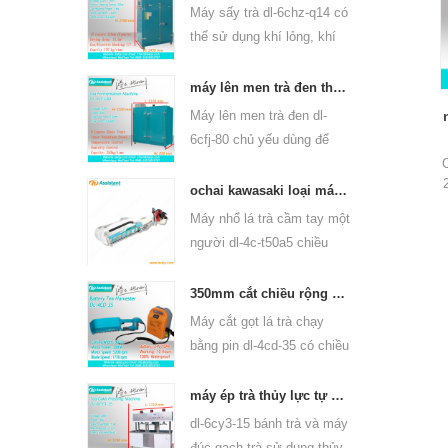
trà ô long và các loại khác.
Máy sấy trà dl-6chz-q14 có
thể sử dụng khí lỏng, khí
tự nhiên và điện, có thể
làm khô tất cả các loại trà,
máy lên men trà đen thông minh 6cfj-80
như trà xanh, trà đen, trà ô
Máy lên men trà đen dl-
long, v.v.
6cfj-80 chủ yếu dùng để
chế biến trà đen, để trà đen
lên men tốt hơn.
ochai kawasaki loại máy cầm tay hái lá trà một người đàn ông 4c-t50a5
Máy nhổ lá trà cầm tay một
người dl-4c-t50a5 chiều
rộng cắt là 450mm,
500mm, 600mm, sử dụng
350mm cắt chiều rộng chạy bằng pin máy trà lá trà tuốt 4cd-35
động cơ xăng huasheng
Máy cắt gọt lá trà chạy
1e34f.
bằng pin dl-4cd-35 có chiều
rộng cắt là 350mm, sử
dụng pin lithium ba lô hoặc
máy ép trà thủy lực tự động máy ép trà trà 6cy3-15
pin axit chì.
dl-6cy3-15 bánh trà và máy
đúc gạch trà sử dụng thủy