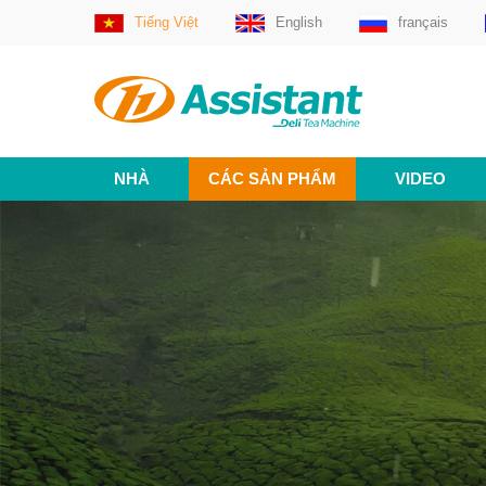
Tiếng Việt
English
français
NHÀ
CÁC SẢN PHẨM
VIDEO