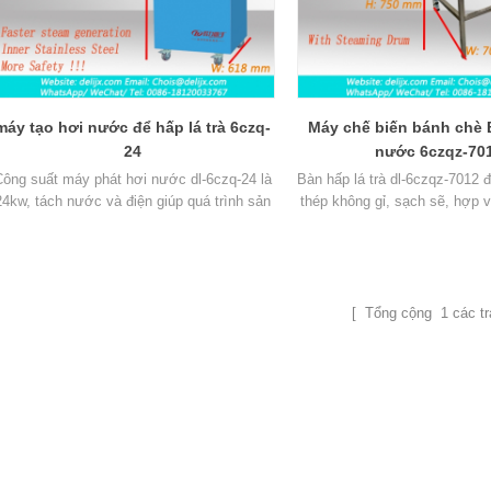
máy tạo hơi nước để hấp lá trà 6czq-
Máy chế biến bánh chè B
24
nước 6czqz-70
Công suất máy phát hơi nước dl-6czq-24 là
Bàn hấp lá trà dl-6czqz-7012
24kw, tách nước và điện giúp quá trình sản
thép không gỉ, sạch sẽ, hợp 
xuất an toàn hơn, hơi nước tạo ra nhanh
gàng, có 2 trạm hấp, thường
hơn.
với máy tạo hơi nước và máy 
máy ép gạch.
[ Tổng cộng
1
các tr