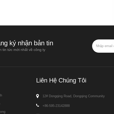
ng ký nhận bản tin
 tin tức mới nhất về công ty
Liên Hệ Chúng Tôi
nh
12# Dongqing Road, Dongqing Community
n
+86-595-23142888
long