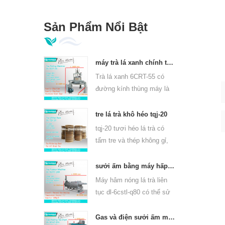
Sản Phẩm Nổi Bật
máy trà lá xanh chính thống 6crt-55
Trà lá xanh 6CRT-55 có
đường kính thùng máy là
550mm, cao 400mm, năng
suất là 75kg / giờ
tre lá trà khô héo tqj-20
tqj-20 tươi héo lá trà có
tấm tre và thép không gỉ,
có thể sử dụng cho tất cả
các loại trà.
sưởi ấm bằng máy hấp lá trà liên tục cho các loại trà 6cstl-q80
Máy hâm nóng lá trà liên
tục dl-6cstl-q80 có thể sử
dụng cho nhiều loại trà,
chẳng hạn như trà xanh,
Gas và điện sưởi ấm máy sấy lá trà xanh 6chz-q14