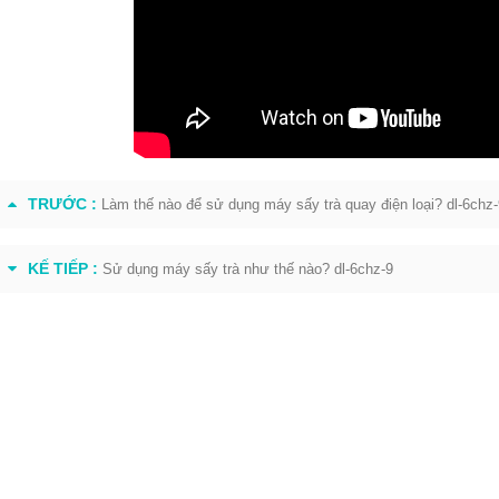
TRƯỚC :
Làm thế nào để sử dụng máy sấy trà quay điện loại? dl-6chz-
KẾ TIẾP :
Sử dụng máy sấy trà như thế nào? dl-6chz-9