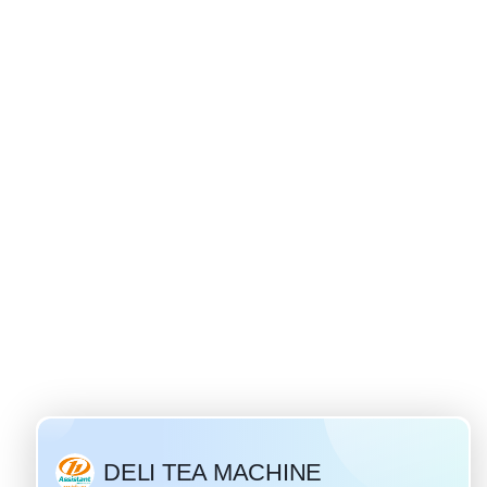
bí mật Nga - nguồn gốc của trà ivan
 28 / 2019
oại trà hoa phổ biến và
ga. "Trà Ivan" là một
thống của Nga có lịch
ơn một ngàn