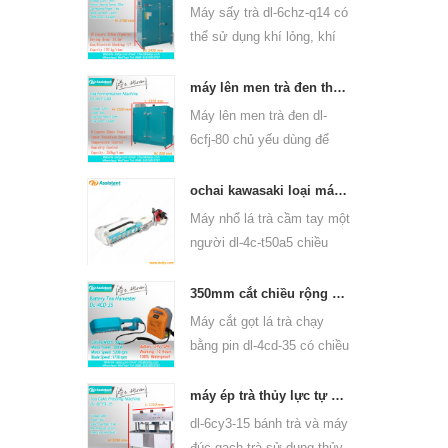
trà ô long và các loại khác.
Máy sấy trà dl-6chz-q14 có
thể sử dụng khí lỏng, khí
tự nhiên và điện, có thể
làm khô tất cả các loại trà,
máy lên men trà đen thông minh 6cfj-80
như trà xanh, trà đen, trà ô
Máy lên men trà đen dl-
long, v.v.
6cfj-80 chủ yếu dùng để
chế biến trà đen, để trà đen
lên men tốt hơn.
ochai kawasaki loại máy cầm tay hái lá trà một người đàn ông 4c-t50a5
Máy nhổ lá trà cầm tay một
người dl-4c-t50a5 chiều
rộng cắt là 450mm,
500mm, 600mm, sử dụng
350mm cắt chiều rộng chạy bằng pin máy trà lá trà tuốt 4cd-35
động cơ xăng huasheng
Máy cắt gọt lá trà chạy
1e34f.
bằng pin dl-4cd-35 có chiều
rộng cắt là 350mm, sử
dụng pin lithium ba lô hoặc
máy ép trà thủy lực tự động máy ép trà trà 6cy3-15
pin axit chì.
dl-6cy3-15 bánh trà và máy
đúc gạch trà sử dụng thủy