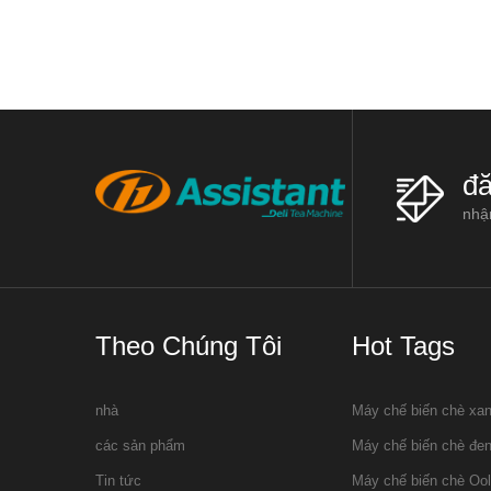
trà. 1. Wither rack: Trà héo giá thườ
được trồng ở miền Nam
đă
nhận
Theo Chúng Tôi
Hot Tags
nhà
Máy chế biến chè xa
các sản phẩm
Máy chế biến chè đe
Tin tức
Máy chế biến chè Oo