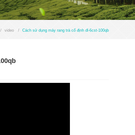
/
video
/
Cách sử dụng máy rang trà cố định dl-6cst-100qb
100qb