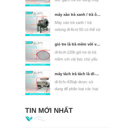
lực, có thể ép bánh trà
puer và bánh trà và gạch
máy xào trà xanh / trà ô long thiết bị panner 6cst-50
trà khác.
Máy xào trà xanh / trà
oolong dl-6cst-50 có thể sử
dụng 220v và 380v, đường
kính trong 50 cm, nhiệt độ
giỏ tre lá trà mềm với vải che cho 6crh-120b
cao nhất có thể là 350oC,
dl-6crh-120b giỏ tre lá trà
nó có thể chế biến 25kg trà
mềm với vải bọc chủ yếu
mỗi giờ.
được sử dụng để & nbsp;
bảo quản trà tạm thời, &
máy tách trà tách lá dl-6cfx-435qb
nbsp; dễ dàng chuyển trà
dl-6cfx-435qb được sử
giữa mỗi quy trình chế
dụng để phân loại các loại
biến.
trà khác nhau, sàng lọc trà
dải, trà vỡ và bột trà có
TIN MỚI NHẤT
thông số kỹ thuật khác
nhau