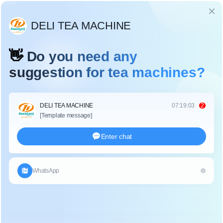
Language
154
Nhà
/
154