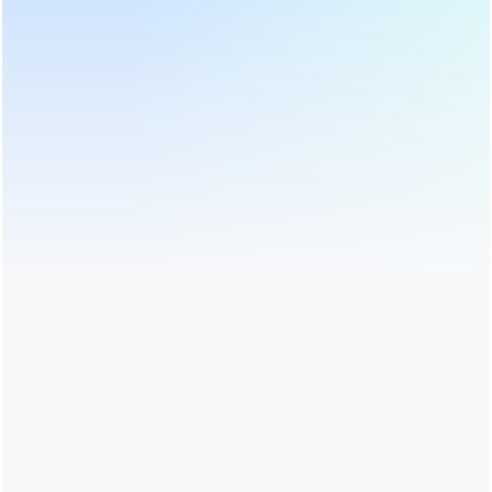
DANH MỤC SẢN PHẨM
SẢN PHẨM NỔI BẬT
TIN MỚI NHẤT
đội ngũ của chúng tôi